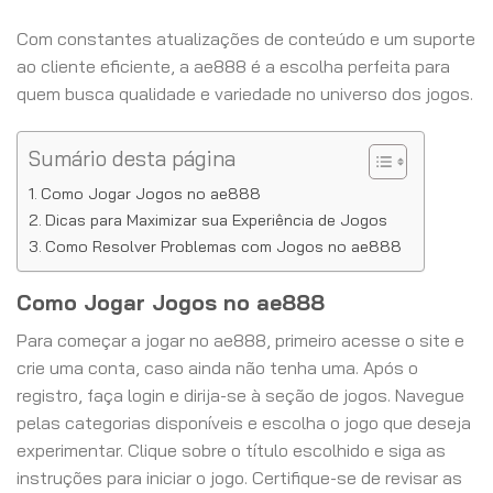
Com constantes atualizações de conteúdo e um suporte
ao cliente eficiente, a ae888 é a escolha perfeita para
quem busca qualidade e variedade no universo dos jogos.
Sumário desta página
Como Jogar Jogos no ae888
Dicas para Maximizar sua Experiência de Jogos
Como Resolver Problemas com Jogos no ae888
Como Jogar Jogos no ae888
Para começar a jogar no ae888, primeiro acesse o site e
crie uma conta, caso ainda não tenha uma. Após o
registro, faça login e dirija-se à seção de jogos. Navegue
pelas categorias disponíveis e escolha o jogo que deseja
experimentar. Clique sobre o título escolhido e siga as
instruções para iniciar o jogo. Certifique-se de revisar as