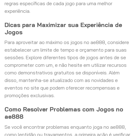
regras específicas de cada jogo para uma melhor
experiência.
Dicas para Maximizar sua Experiência de
Jogos
Para aproveitar ao máximo os jogos no ae888, considere
estabelecer um limite de tempo e orçamento para suas
sessões. Explore diferentes tipos de jogos antes de se
comprometer com um, e não hesite em utilizar recursos
como demonstrativos gratuitos se disponíveis. Além
disso, mantenha-se atualizado com as novidades e
eventos no site que podem oferecer recompensas e
promoções exclusivas.
Como Resolver Problemas com Jogos no
ae888
Se você encontrar problemas enquanto joga no ae888,
como lentidão ou travamentos, a primeira ação é verificar