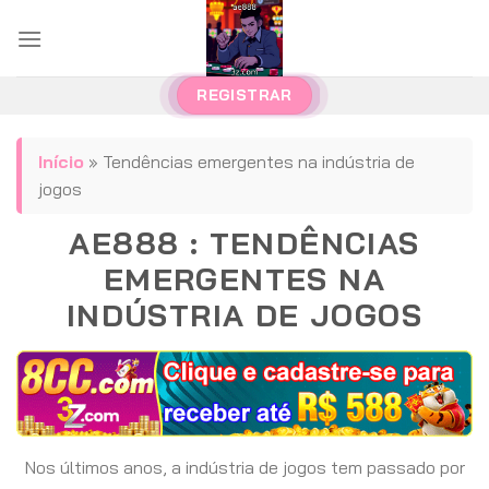
Pular
para
o
conteúdo
REGISTRAR
Início
»
Tendências emergentes na indústria de
jogos
AE888 : TENDÊNCIAS
EMERGENTES NA
INDÚSTRIA DE JOGOS
Nos últimos anos, a indústria de jogos tem passado por