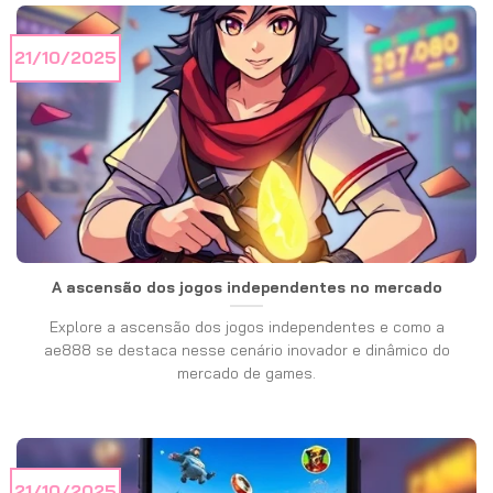
21/10/2025
A ascensão dos jogos independentes no mercado
Explore a ascensão dos jogos independentes e como a
ae888 se destaca nesse cenário inovador e dinâmico do
mercado de games.
21/10/2025