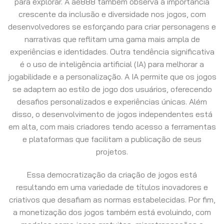
para explorar. A ae888 também observa a importância
crescente da inclusão e diversidade nos jogos, com
desenvolvedores se esforçando para criar personagens e
narrativas que reflitam uma gama mais ampla de
experiências e identidades. Outra tendência significativa
é o uso de inteligência artificial (IA) para melhorar a
jogabilidade e a personalização. A IA permite que os jogos
se adaptem ao estilo de jogo dos usuários, oferecendo
desafios personalizados e experiências únicas. Além
disso, o desenvolvimento de jogos independentes está
em alta, com mais criadores tendo acesso a ferramentas
e plataformas que facilitam a publicação de seus
projetos.
Essa democratização da criação de jogos está
resultando em uma variedade de títulos inovadores e
criativos que desafiam as normas estabelecidas. Por fim,
a monetização dos jogos também está evoluindo, com